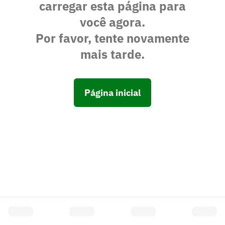
carregar esta página para
você agora.
Por favor, tente novamente
mais tarde.
Página inicial