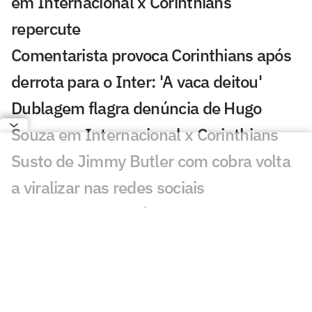
em Internacional x Corinthians
repercute
Comentarista provoca Corinthians após
derrota para o Inter: 'A vaca deitou'
Dublagem flagra denúncia de Hugo
Souza em Internacional x Corinthians
Susto de Jimmy Butler com cobra volta
a viralizar nas redes sociais
Neymar cobra ausência de brasileiros
em lista no Instagram
Vozinha desembarca para se apresentar
no Colo-Colo e viraliza: 'Impressionante'