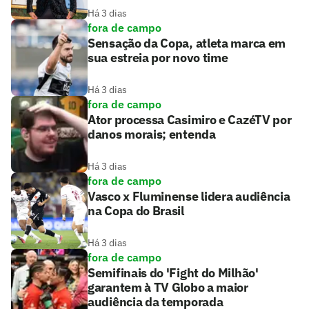
Há 3 dias
fora de campo
Sensação da Copa, atleta marca em
sua estreia por novo time
Há 3 dias
fora de campo
Ator processa Casimiro e CazéTV por
danos morais; entenda
Há 3 dias
fora de campo
Vasco x Fluminense lidera audiência
na Copa do Brasil
Há 3 dias
fora de campo
Semifinais do 'Fight do Milhão'
garantem à TV Globo a maior
audiência da temporada