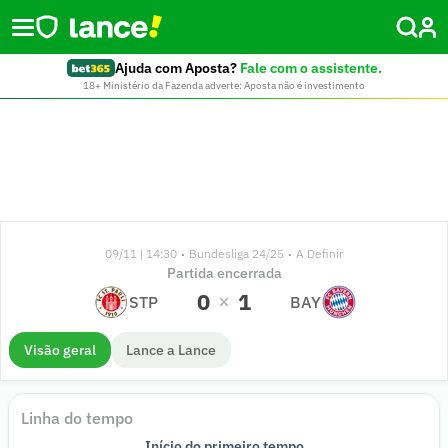
Ajuda com Aposta?
Fale com o assistente.
18+ Ministério da Fazenda adverte: Aposta não é investimento
09/11 | 14:30
Bundesliga 24/25
A Definir
•
•
Partida encerrada
0
1
STP
BAY
Visão geral
Lance a Lance
Linha do tempo
44'
44'
36'
29'
22'
19'
47'
45'
37'
37'
24'
24'
21'
22'
Início do primeiro tempo
Início do segundo tempo
Fim do primeiro tempo
Fim de jogo
GOOOOL!