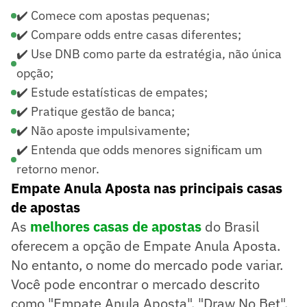
✔️ Comece com apostas pequenas;
✔️ Compare odds entre casas diferentes;
✔️ Use DNB como parte da estratégia, não única
opção;
✔️ Estude estatísticas de empates;
✔️ Pratique gestão de banca;
✔️ Não aposte impulsivamente;
✔️ Entenda que odds menores significam um
retorno menor.
Empate Anula Aposta nas principais casas
de apostas
As
melhores casas de apostas
do Brasil
oferecem a opção de Empate Anula Aposta.
No entanto, o nome do mercado pode variar.
Você pode encontrar o mercado descrito
como "Empate Anula Aposta", "Draw No Bet",