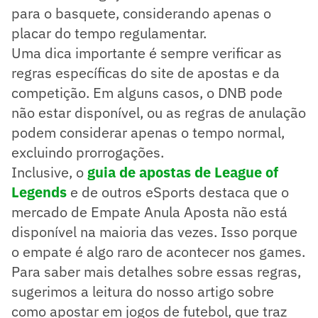
para o basquete, considerando apenas o
placar do tempo regulamentar.
Uma dica importante é sempre verificar as
regras específicas do site de apostas e da
competição. Em alguns casos, o DNB pode
não estar disponível, ou as regras de anulação
podem considerar apenas o tempo normal,
excluindo prorrogações.
Inclusive, o
guia de apostas de League of
Legends
e de outros eSports destaca que o
mercado de Empate Anula Aposta não está
disponível na maioria das vezes. Isso porque
o empate é algo raro de acontecer nos games.
Para saber mais detalhes sobre essas regras,
sugerimos a leitura do nosso artigo sobre
como apostar em jogos de futebol, que traz