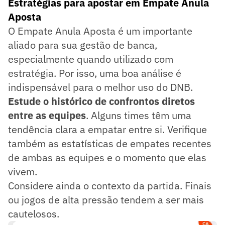
Estratégias para apostar em Empate Anula
Aposta
O Empate Anula Aposta é um importante
aliado para sua gestão de banca,
especialmente quando utilizado com
estratégia. Por isso, uma boa análise é
indispensável para o melhor uso do DNB.
Estude o histórico de confrontos diretos
entre as equipes
. Alguns times têm uma
tendência clara a empatar entre si. Verifique
também as estatísticas de empates recentes
de ambas as equipes e o momento que elas
vivem.
Considere ainda o contexto da partida. Finais
ou jogos de alta pressão tendem a ser mais
cautelosos.