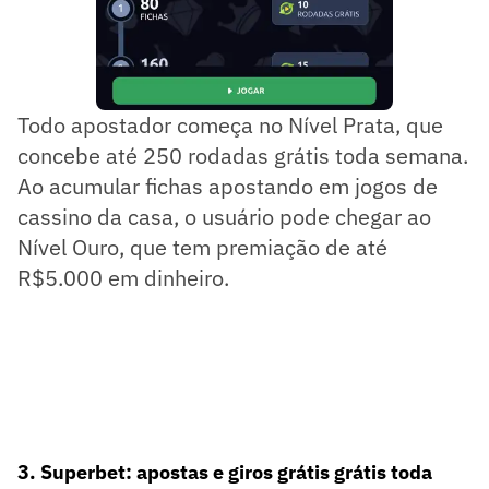
Todo apostador começa no Nível Prata, que
concebe até 250 rodadas grátis toda semana.
Ao acumular fichas apostando em jogos de
cassino da casa, o usuário pode chegar ao
Nível Ouro, que tem premiação de até
R$5.000 em dinheiro.
3. Superbet: apostas e giros grátis grátis toda