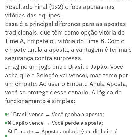
Resultado Final (1x2) e foca apenas nas
vitórias das equipes.
Essa é a principal diferença para as apostas
tradicionais, que têm como opção vitória do
Time A, Empate ou vitória do Time B. Com o
empate anula a aposta, a vantagem é ter mais
segurança contra surpresas.
Imagine um jogo entre Brasil e Japão. Você
acha que a Seleção vai vencer, mas teme por
um empate. Ao usar o Empate Anula Aposta,
você se protege desse cenário. A lógica do
funcionamento é simples:
✅ Brasil vence → Você ganha a aposta;
❌ Japão vence → Você perde a aposta;
🔄 Empate → Aposta anulada (seu dinheiro é