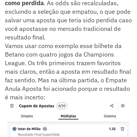
como perdida
. As odds são recalculadas,
excluindo a seleção que empatou, o que pode
salvar uma aposta que teria sido perdida caso
você apostasse no mercado tradicional de
resultado final.
Vamos usar como exemplo esse bilhete da
Betano com quatro jogos da Champions
League. Os três primeiros trazem favoritos
mais claros, então a aposta em resultado final
faz sentido. Mas na última partida, o Empate
Anula Aposta foi acionado porque o resultado
é mais incerto: