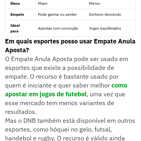
Risco
Maior
Menor
Empate
Pode ganhar ou perder
Dinheiro devolvido
Ideal
Apostas com convicção
Jogos equilibrados
para
Em quais esportes posso usar Empate Anula
Aposta?
O Empate Anula Aposta pode ser usado em
esportes que existe a possibilidade de
empate. O recurso é bastante usado por
quem é iniciante e quer saber melhor
como
apostar em jogos de futebol
, uma vez que
esse mercado tem menos variantes de
resultados.
Mas o DNB também está disponível em outros
esportes, como hóquei no gelo, futsal,
handebol e rugby. O recurso é válido ainda