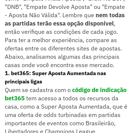
"DNB", "Empate Devolve Aposta" ou "Empate
- Aposta Não Válida". Lembre que
nem todas
as partidas terão essa opção disponível
,
então verifique as condições de cada jogo.
Para ter a melhor experiência, compare as
ofertas entre os diferentes sites de apostas.
Abaixo, analisamos algumas das principais
casas onde você encontra esse mercado.
1. bet365: Super Aposta Aumentada nas
principais ligas
Quem se cadastra com o
código de indicação
bet365
tem acesso a todos os recursos da
casa, como a Super Aposta Aumentada, que é
uma oferta de odds turbinadas em partidas
importantes de eventos como Brasileirão,
Libertadores e Champions League.