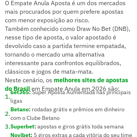
O Empate Anula Aposta é um dos mercados
mais procurados por quem prefere apostas
com menor exposição ao risco.
Também conhecido como Draw No Bet (DNB),
nesse tipo de aposta, o valor apostado é
devolvido caso a partida termine empatada,
tornando o mercado uma alternativa
interessante para confrontos equilibrados,
clássicos e jogos de mata-mata.
Neste cenário, os
melhores sites de apostas
do Brasil
em Empate Anula em 2026 são:
bet365
:
Super Aposta Aumentada nas principais
1
.
ligas
Betano
:
rodadas grátis e prêmios em dinheiro
2
.
com o Clube Betano
3
.
Superbet
:
apostas e giros grátis toda semana
Novibet
:
5 giros extras a cada vitória do seu time