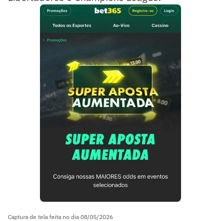
Captura de tela feita no dia 08/05/2026