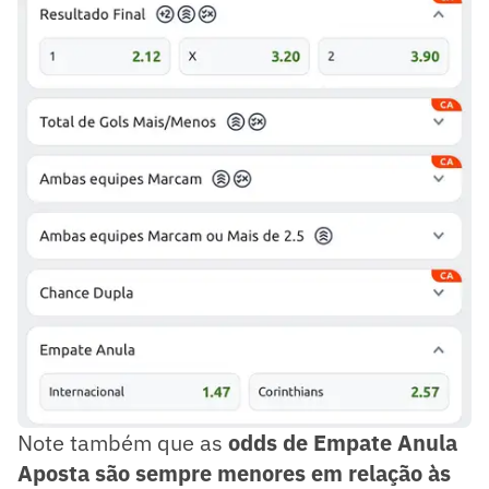
Note também que as
odds de Empate Anula
Aposta são sempre menores em relação às