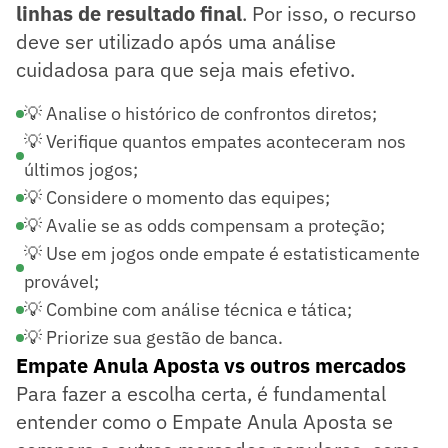
linhas de resultado final
. Por isso, o recurso
deve ser utilizado após uma análise
cuidadosa para que seja mais efetivo.
💡 Analise o histórico de confrontos diretos;
💡 Verifique quantos empates aconteceram nos
últimos jogos;
💡 Considere o momento das equipes;
💡 Avalie se as odds compensam a proteção;
💡 Use em jogos onde empate é estatisticamente
provável;
💡 Combine com análise técnica e tática;
💡 Priorize sua gestão de banca.
Empate Anula Aposta vs outros mercados
Para fazer a escolha certa, é fundamental
entender como o Empate Anula Aposta se