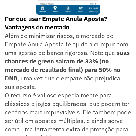
Por que usar Empate Anula Aposta?
Vantagens do mercado
Além de minimizar riscos, o mercado de
Empate Anula Aposta te ajuda a cumprir com
uma gestão de banca rigorosa. Note que
suas
chances de green saltam de 33% (no
mercado de resultado final) para 50% no
DNB
, uma vez que o empate não prejudica
sua aposta.
O recurso é valioso especialmente para
clássicos e jogos equilibrados, que podem ter
cenários mais imprevisíveis. Ele também pode
ser útil em apostas múltiplas, e ainda serve
como uma ferramenta extra de proteção para