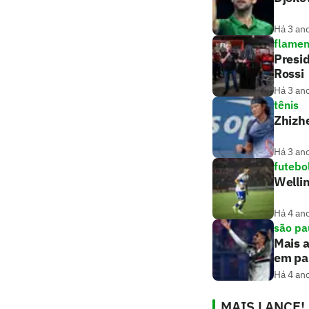
Há 3 an
flame
Presid
Rossi
Há 3 an
tênis
Zhizhe
Há 3 an
futebo
Wellin
Há 4 an
são pa
Mais a
em par
Há 4 an
MAIS LANCE!