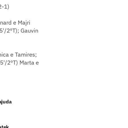
2-1)
nard e Majri
35'/2ºT); Gauvin
nica e Tamires;
25'/2ºT) Marta e
ajuda
atek