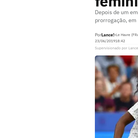
femin
Depois de um emp
prorrogação, em 
Por
Lance!
•
Le Havre (FR
23/06/2019
18:42
Supervisionado
por
Lance