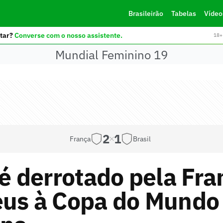
Brasileirão
Tabelas
Vídeo
tar?
Converse com o nosso assistente.
18+ 
Mundial Feminino 19
2
1
França
Brasil
 é derrotado pela Fra
eus à Copa do Mundo