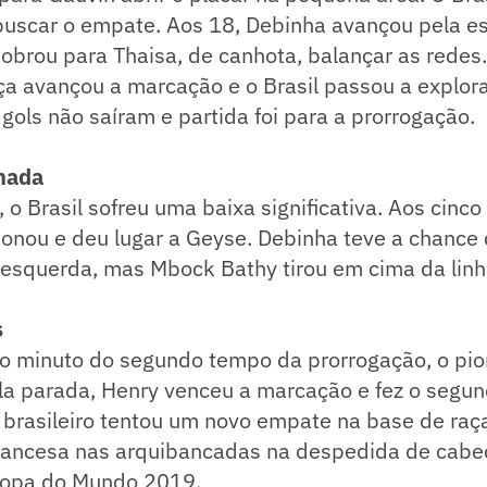
 buscar o empate. Aos 18, Debinha avançou pela e
sobrou para Thaisa, de canhota, balançar as redes
a avançou a marcação e o Brasil passou a explora
gols não saíram e partida foi para a prorrogação.
onada
 o Brasil sofreu uma baixa significativa. Aos cinc
sionou e deu lugar a Geyse. Debinha teve a chance
 esquerda, mas Mbock Bathy tirou em cima da linh
s
ro minuto do segundo tempo da prorrogação, o pio
la parada, Henry venceu a marcação e fez o segun
 brasileiro tentou um novo empate na base de raç
francesa nas arquibancadas na despedida de cabe
 Copa do Mundo 2019.