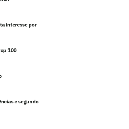
ta interesse por
top 100
o
tências e segundo