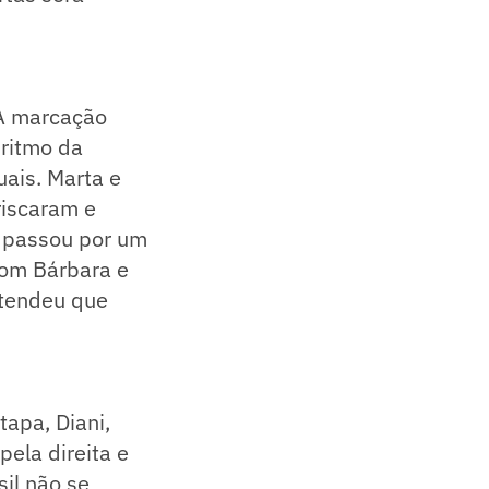
 A marcação
 ritmo da
uais. Marta e
riscaram e
a passou por um
 com Bárbara e
ntendeu que
tapa, Diani,
ela direita e
sil não se