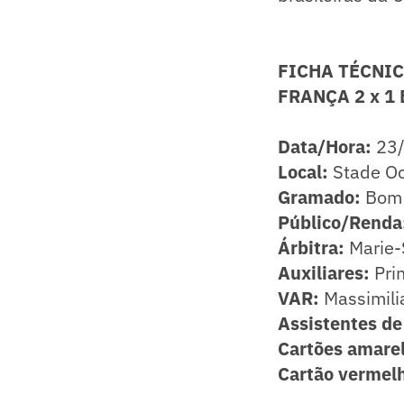
FICHA TÉCNI
FRANÇA 2 x 1
Data/Hora:
23/
Local:
Stade Oc
Gramado:
Bom
Público/Renda
Árbitra:
Marie-
Auxiliares:
Pri
VAR:
Massimilia
Assistentes d
Cartões amare
Cartão vermel