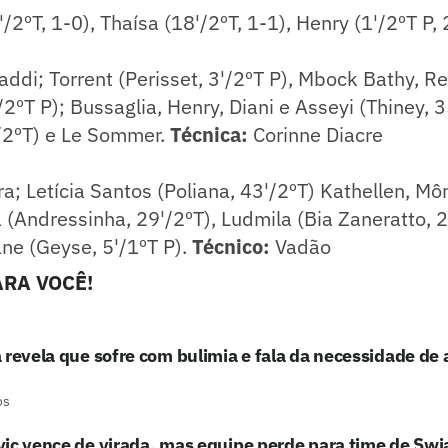
/2ºT, 1-0), Thaísa (18'/2ºT, 1-1), Henry (1'/2ºT P, 
ddi; Torrent (Perisset, 3'/2ºT P), Mbock Bathy, Re
/2ºT P); Bussaglia, Henry, Diani e Asseyi (Thiney, 
/2ºT) e Le Sommer.
Técnica:
Corinne Diacre
ra; Letícia Santos (Poliana, 43'/2ºT) Kathellen, Mô
 (Andressinha, 29'/2ºT), Ludmila (Bia Zaneratto, 
ane (Geyse, 5'/1ºT P).
Técnico:
Vadão
RA VOCÊ!
 revela que sofre com bulimia e fala da necessidade de 
os
ic vence de virada, mas equipe perde para time de Swi