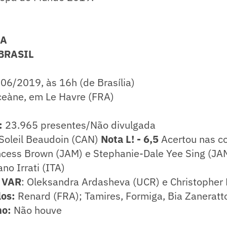
CA
 BRASIL
06/2019, às 16h (de Brasília)
eàne, em Le Havre (FRA)
:
23.965 presentes/Não divulgada
Soleil Beaudoin (CAN)
Nota L! - 6,5
Acertou nas c
ncess Brown (JAM) e Stephanie-Dale Yee Sing (JA
no Irrati (ITA)
e VAR
: Oleksandra Ardasheva (UCR) e Christopher
los:
Renard (FRA); Tamires, Formiga, Bia Zaneratt
ho:
Não houve