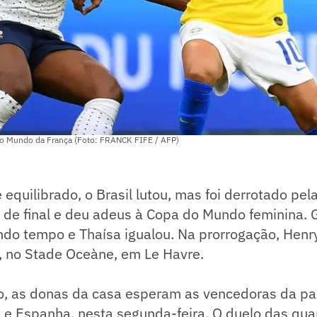
do Mundo da França (Foto: FRANCK FIFE / AFP)
 equilibrado, o Brasil lutou, mas foi derrotado pel
s de final e deu adeus à Copa do Mundo feminina. 
ndo tempo e Thaísa igualou. Na prorrogação, Henry
a, no Stade Oceàne, em Le Havre.
o, as donas da casa esperam as vencedoras da par
 e Espanha, nesta segunda-feira. O duelo das qua