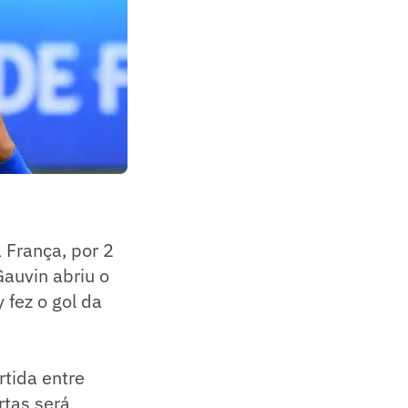
a França, por 2
Gauvin abriu o
 fez o gol da
tida entre
rtas será