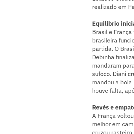
realizado em Par
Equilíbrio inici
Brasil e Franç
brasileira func
partida. O Bras
Debinha finaliz
mandaram para f
sufoco. Diani c
mandou a bola p
houve falta, ap
Revés e empat
A França voltou
melhor em campo
cruzou rasteiro