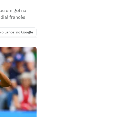
mou um gol na
dial francês
e o Lance! no Google