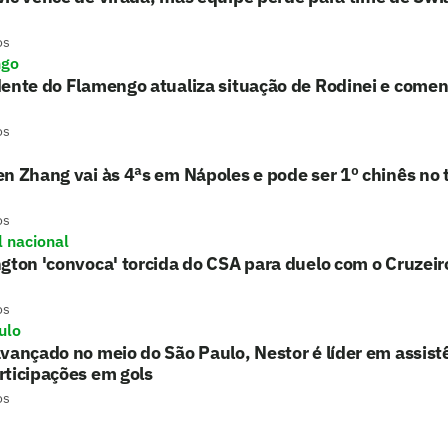
os
ngo
ente do Flamengo atualiza situação de Rodinei e comen
os
n Zhang vai às 4ªs em Nápoles e pode ser 1º chinês no 
os
l nacional
gton 'convoca' torcida do CSA para duelo com o Cruzeir
os
ulo
vançado no meio do São Paulo, Nestor é líder em assis
ticipações em gols
os