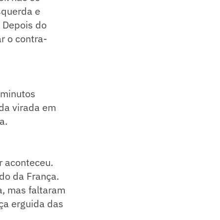
squerda e
. Depois do
r o contra-
o minutos
 da virada em
a.
r aconteceu.
do da França.
a, mas faltaram
ça erguida das