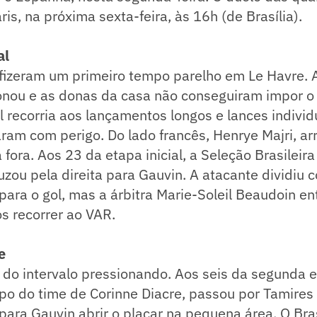
is, na próxima sexta-feira, às 16h (de Brasília).
al
a fizeram um primeiro tempo parelho em Le Havre.
ionou e as donas da casa não conseguiram impor o
il recorria aos lançamentos longos e lances individ
aram com perigo. Do lado francês, Henrye Majri, ar
ora. Aos 23 da etapa inicial, a Seleção Brasileir
ruzou pela direita para Gauvin. A atacante dividiu
ara o gol, mas a árbitra Marie-Soleil Beaudoin e
ós recorrer ao VAR.
e
 do intervalo pressionando. Aos seis da segunda e
 do time de Corinne Diacre, passou por Tamires p
 para Gauvin abrir o placar na pequena área. O Bra