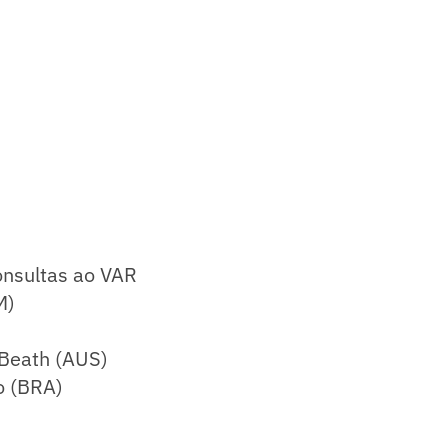
onsultas ao VAR
M)
 Beath (AUS)
o (BRA)