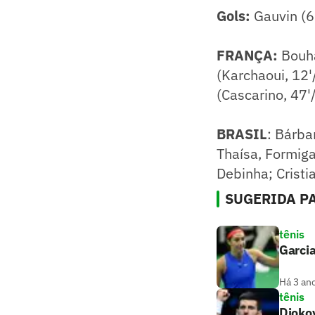
Gols:
Gauvin (6'
FRANÇA:
Bouha
(Karchaoui, 12'
(Cascarino, 47'
BRASIL
: Bárba
Thaísa, Formiga
Debinha; Cristi
SUGERIDA PA
tênis
Garcia
Há 3 an
tênis
Djokov