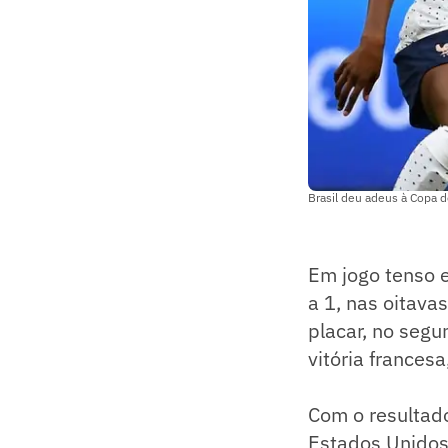
Brasil deu adeus à Copa 
Em jogo tenso e
a 1, nas oitava
placar, no segu
vitória frances
Com o resultad
Estados Unidos