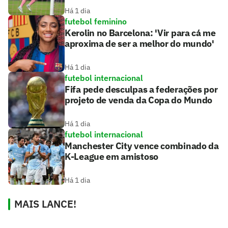
Há 1 dia
futebol feminino
Kerolin no Barcelona: 'Vir para cá me
aproxima de ser a melhor do mundo'
Há 1 dia
futebol internacional
Fifa pede desculpas a federações por
projeto de venda da Copa do Mundo
Há 1 dia
futebol internacional
Manchester City vence combinado da
K-League em amistoso
Há 1 dia
MAIS LANCE!