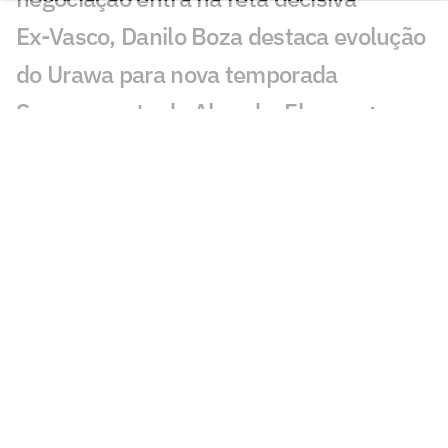
Ex-Vasco, Danilo Boza destaca evolução
do Urawa para nova temporada
Sem resposta de Almada, Flamengo
avança por Luiz Henrique e prepara
proposta milionária
Jogador morre após ser atingido por raio
durante partida de futebol na Tailândia
Europeus reagem a Estevão em Chelsea
x Juventus: 'Precisa'
Milan e Inter de Milão se enfrentam em
amistoso com homenagem a Franco