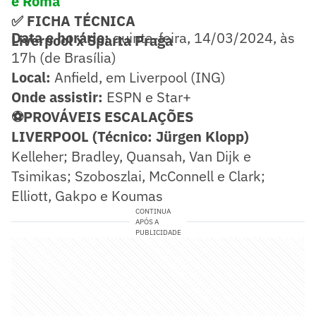
e Roma
✅ FICHA TÉCNICA
Data e horário:
quinta-feira, 14/03/2024, às
Liverpool x Sparta Praga
17h (de Brasília)
Local:
Anfield, em Liverpool (ING)
Onde assistir:
ESPN e Star+
⚽PROVÁVEIS ESCALAÇÕES
LIVERPOOL (Técnico: Jürgen Klopp)
Kelleher; Bradley, Quansah, Van Dijk e
Tsimikas; Szoboszlai, McConnell e Clark;
Elliott, Gakpo e Koumas
CONTINUA
APÓS A
PUBLICIDADE