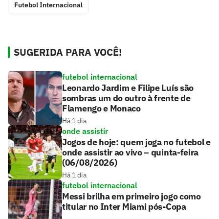
Futebol Internacional
SUGERIDA PARA VOCÊ!
futebol internacional
Leonardo Jardim e Filipe Luís são
sombras um do outro à frente de
Flamengo e Monaco
Há 1 dia
onde assistir
Jogos de hoje: quem joga no futebol e
onde assistir ao vivo – quinta-feira
(06/08/2026)
Há 1 dia
futebol internacional
Messi brilha em primeiro jogo como
titular no Inter Miami pós-Copa