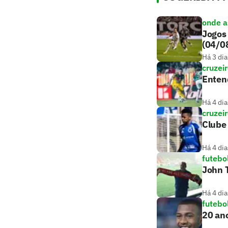
onde as
Jogos 
(04/0
Há 3 dia
cruzei
Entend
Há 4 dia
cruzei
Clube 
Há 4 dia
futebo
John T
Há 4 dia
futebo
20 ano