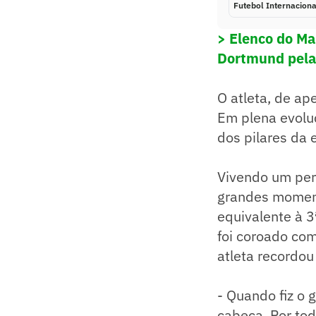
Futebol Internaciona
> Elenco do Ma
Dortmund pela
O atleta, de a
Em plena evolu
dos pilares da 
Vivendo um per
grandes momento
equivalente à 3
foi coroado com
atleta recordou
- Quando fiz o 
cabeça. Por to