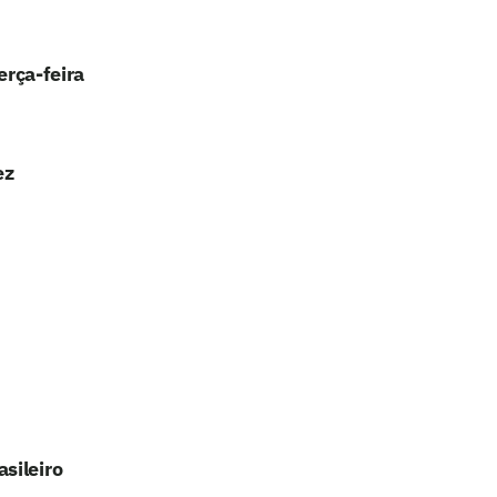
erça-feira
ez
sileiro