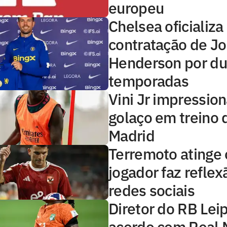
europeu
Chelsea oficializa
contratação de J
Henderson por d
temporadas
Vini Jr impressio
golaço em treino 
Madrid
Terremoto atinge o
jogador faz reflex
redes sociais
Diretor do RB Lei
acordo com Real 