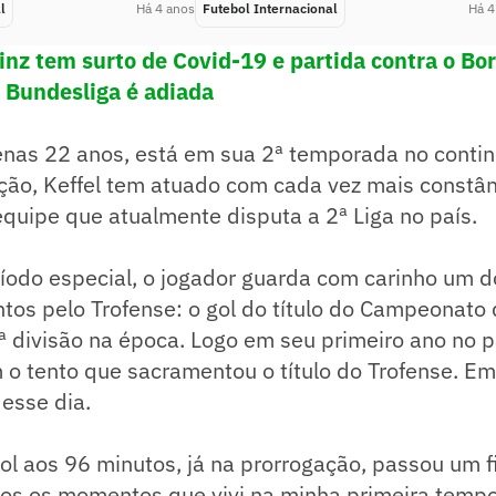
l
Há 4 anos
Futebol Internacional
Há 4
inz tem surto de Covid-19 e partida contra o Bo
 Bundesliga é adiada
penas 22 anos, está em sua 2ª temporada no conti
ção, Keffel tem atuado com cada vez mais constâ
equipe que atualmente disputa a 2ª Liga no país.
íodo especial, o jogador guarda com carinho um d
s pelo Trofense: o gol do título do Campeonato d
ª divisão na época. Logo em seu primeiro ano no p
 o tento que sacramentou o título do Trofense. Em 
 esse dia.
gol aos 96 minutos, já na prorrogação, passou um 
dos os momentos que vivi na minha primeira temp