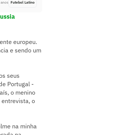
 anos
Futebol Latino
Há 4 anos
russia
nente europeu.
ncia e sendo um
os seus
e Portugal -
aís, o menino
entrevista, o
filme na minha
orada na