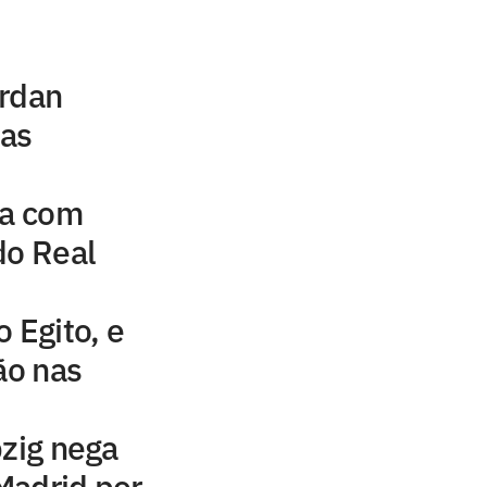
ordan
uas
na com
do Real
 Egito, e
ão nas
pzig nega
Madrid por