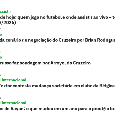
sistir
de hoje: quem joga no futebol e onde assistir ao vivo – t
8/2026)
s
ro
a cenário de negociação do Cruzeiro por Brian Rodrígu
s
ro
russo faz sondagem por Arroyo, do Cruzeiro
s
l internacional
extor contesta mudança societária em clube da Bélgica
s
l internacional
s de Rayan: o que mudou em um ano para o prodígio bra