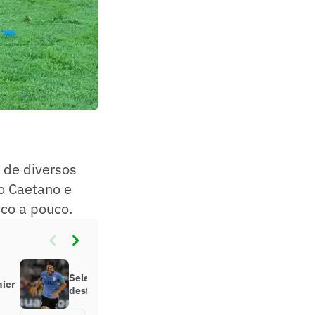
 de diversos
ão Caetano e
co a pouco.
Seleção Uruguaia é convocada e
mier
desfalca quatro times no Brasil