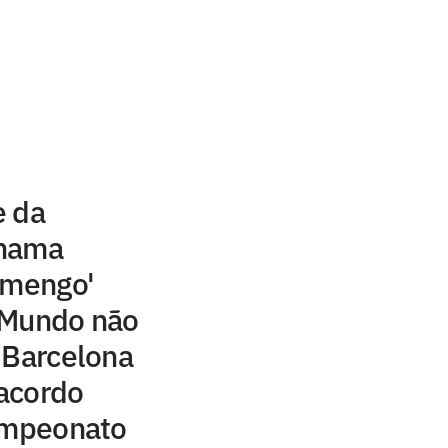
e da
chama
amengo'
 Mundo não
 Barcelona
acordo
campeonato