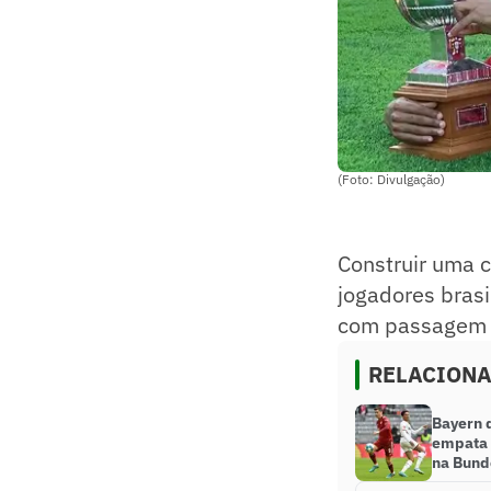
(Foto: Divulgação)
Construir uma c
jogadores brasi
com passagem p
RELACION
Bayern 
empata 
na Bund