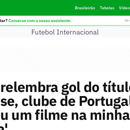
Brasileirão
Tabelas
Vídeo
tar?
Converse com o nosso assistente.
18+ 
Futebol Internacional
 relembra gol do títu
se, clube de Portuga
ou um filme na minha
a'