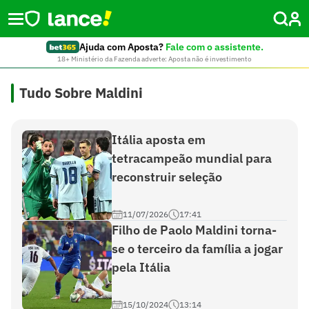
Ajuda com Aposta?
Fale com o assistente.
18+ Ministério da Fazenda adverte: Aposta não é investimento
Tudo Sobre Maldini
Itália aposta em
tetracampeão mundial para
reconstruir seleção
11/07/2026
17:41
Filho de Paolo Maldini torna-
se o terceiro da família a jogar
pela Itália
15/10/2024
13:14