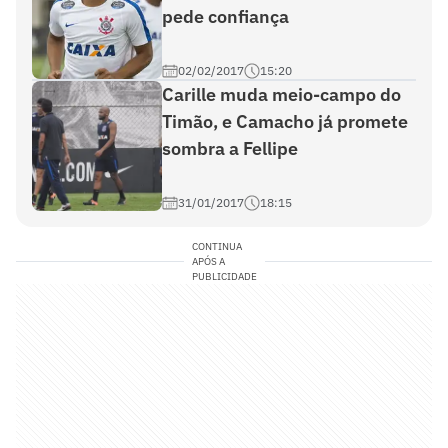
pede confiança
02/02/2017
15:20
Carille muda meio-campo do
Timão, e Camacho já promete
sombra a Fellipe
31/01/2017
18:15
CONTINUA
APÓS A
PUBLICIDADE