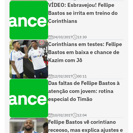
VÍDEO: Esbravejou! Fellipe
Bastos se irrita em treino do
Corinthians
24/03/2017
13:30
Corinthians em testes: Fellipe
Bastos em baixa e chance de
Kazim com Jô
12/02/2017
00:11
Das faltas de Fellipe Bastos à
atenção com jovem: rotina
especial do Timão
10/02/2017
12:04
Fellipe Bastos vê corintiano
receoso, mas explica ajustes e