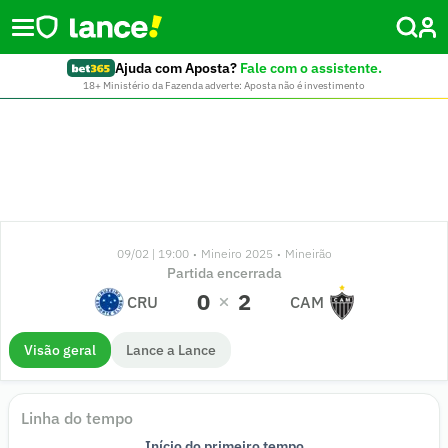
Ajuda com Aposta?
Fale com o assistente.
18+ Ministério da Fazenda adverte: Aposta não é investimento
09/02 | 19:00
Mineiro 2025
Mineirão
•
•
Partida encerrada
0
2
CRU
CAM
Visão geral
Lance a Lance
Linha do tempo
44'
37'
31'
20'
20'
44'
29'
27'
46'
45'
44'
42'
36'
21'
9'
0'
21'
Início do primeiro tempo
Início do segundo tempo
Fim do primeiro tempo
Fim de jogo
GOOOOL!
GOOOOL!