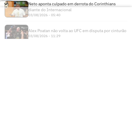
Neto aponta culpado em derrota do Corinthians
diante do Internacional
03/08/2026 - 05:40
Alex Poatan não volta ao UFC em disputa por cinturão
03/08/2026 - 11:29
Times
Futebol Nacional
Atlético Mineiro
Futebol Internacional
Brasileirão Série A
Bahia
Esportes
Libertadores
Copa do Brasil
Botafogo
Lance! +
NBA
Champions League
Copa do Nordeste
Ceará
Institucional
Lance! Negócios
NBB
Premier League
Futebol Feminino