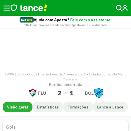
Ajuda com Aposta?
Fale com o assistente.
18+ Ministério da Fazenda adverte: Aposta não é investimento
19/05 | 22:00
Copa Libertadores da América 2026
Estadio Jornalista Mário
•
•
Filho (Maracanã)
Partida encerrada
2
1
FLU
BOL
Visão geral
Estatísticas
Formações
Lance a Lance
Gols