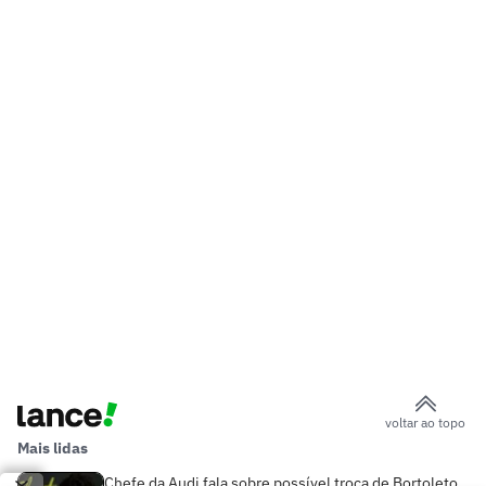
voltar ao topo
Mais lidas
Chefe da Audi fala sobre possível troca de Bortoleto