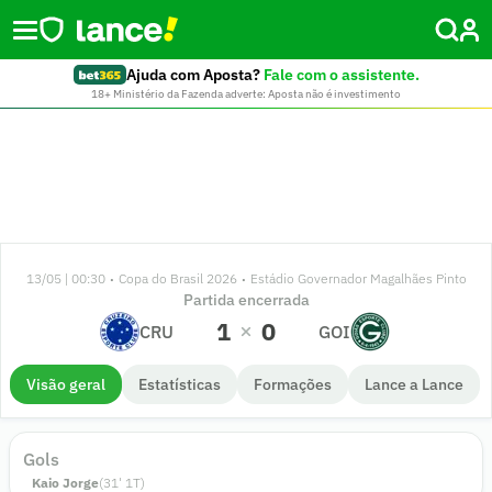
Ajuda com Aposta?
Fale com o assistente.
18+ Ministério da Fazenda adverte: Aposta não é investimento
13/05 | 00:30
Copa do Brasil 2026
Estádio Governador Magalhães Pinto
•
•
Partida encerrada
1
0
CRU
GOI
Visão geral
Estatísticas
Formações
Lance a Lance
Gols
Kaio Jorge
(
31
'
1
T)