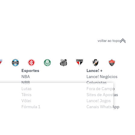
voltar ao topo
Esportes
Lance! +
NBA
Lance! Negócios
NBB
Colunistas
Lutas
Fora de Campo
Tênis
Sites de Apostas
Vôlei
Lance! Jogos
Fórmula 1
Canais WhatsApp
Onde assistir
Sócio Lance!
Mais esportes
Lance! Indica
Vídeos
Conteúdo Exclusivo