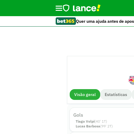
Quer uma ajuda antes de apos
Visão geral
Estatísticas
Gols
Tiago Volpi
(
40
'
1
T)
Lucas Barbosa
(
99
'
2
T)