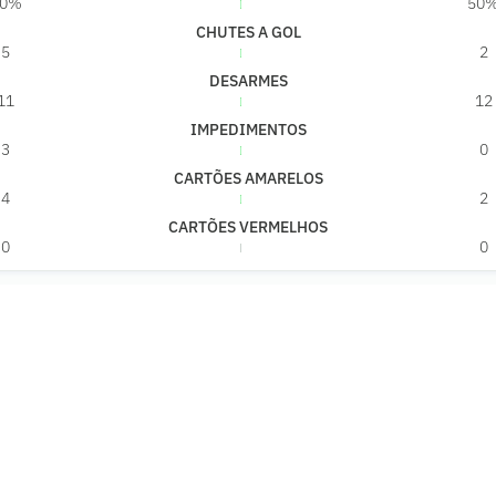
50%
50
CHUTES A GOL
5
2
DESARMES
11
12
IMPEDIMENTOS
3
0
CARTÕES AMARELOS
4
2
CARTÕES VERMELHOS
0
0