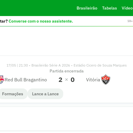
Brasileirão
Tabelas
Vídeo
tar?
Converse com o nosso assistente.
18+ 
17/05 | 21:30
Brasileirão Série A 2026
Estádio Cicero de Souza Marques
•
•
Partida encerrada
2
0
Red Bull Bragantino
Vitória
Formações
Lance a Lance