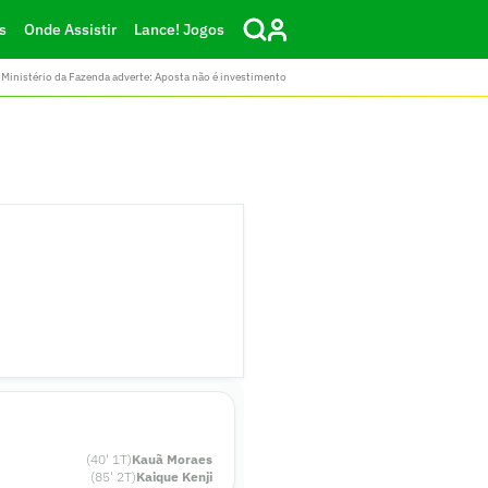
s
Onde Assistir
Lance! Jogos
Ministério da Fazenda adverte: Aposta não é investimento
(
40
'
1
T)
Kauã Moraes
(
85
'
2
T)
Kaique Kenji