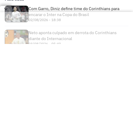
Com Garro, Diniz define time do Corinthians para
encarar o Inter na Copa do Brasil
02/08/2026 - 18:38
Neto aponta culpado em derrota do Corinthians
diante do Internacional
03/08/2026 - 05:40
Times
Futebol Nacional
Atlético Mineiro
Futebol Internacional
Brasileirão Série A
Bahia
Esportes
Libertadores
Copa do Brasil
Botafogo
Lance! +
NBA
Champions League
Copa do Nordeste
Ceará
Institucional
Lance! Negócios
NBB