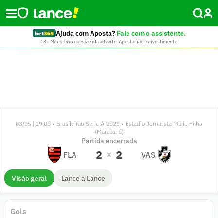
Ajuda com Aposta?
Fale com o assistente.
18+ Ministério da Fazenda adverte: Aposta não é investimento
03/05 | 19:00
Brasileirão Série A 2026
Estadio Jornalista Mário Filho
•
•
(Maracanã)
Partida encerrada
2
2
FLA
VAS
Visão geral
Lance a Lance
Gols