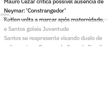
Mauro Cezar critica possível ausência de
Neymar: 'Constrangedor'
Ketlen volta a marcar após maternidade,
e Santos goleia Juventude
Santos se reapresenta visando duelo de
volta contra o Remo pela Copa do Brasil
Leitura labial revela provocações com
Neymar em Santos x Remo
Problemas defensivos do Santos podem
barrar João Ananias na Seleção sub-20
Torcedores mandam recado a Cuca após
Santos x Remo: 'Tá na hora'