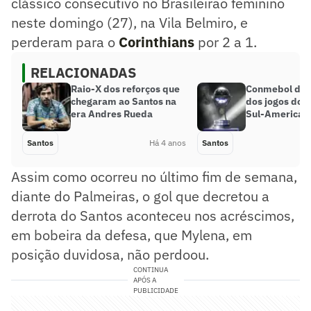
clássico consecutivo no Brasileirão feminino
neste domingo (27), na Vila Belmiro, e
perderam para o
Corinthians
por 2 a 1.
RELACIONADAS
Raio-X dos reforços que
Conmebol divu
chegaram ao Santos na
dos jogos do 
era Andres Rueda
Sul-American
Santos
Há 4 anos
Santos
Assim como ocorreu no último fim de semana,
diante do Palmeiras, o gol que decretou a
derrota do Santos aconteceu nos acréscimos,
em bobeira da defesa, que Mylena, em
posição duvidosa, não perdoou.
CONTINUA
APÓS A
PUBLICIDADE