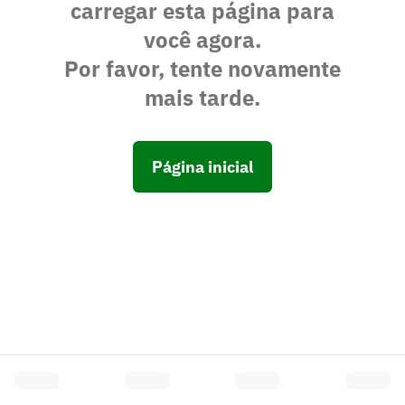
carregar esta página para
você agora.
Por favor, tente novamente
mais tarde.
Página inicial