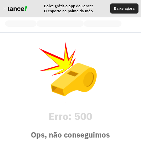
Baixe grátis o app do Lance!
Baixe agora
O esporte na palma da mão.
Erro:
500
Ops, não conseguimos