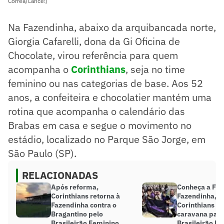
Corrêa/Lance!)
Na Fazendinha, abaixo da arquibancada norte,
Giorgia Cafarelli, dona da Gi Oficina de
Chocolate, virou referência para quem
acompanha o
Corinthians
, seja no time
feminino ou nas categorias de base. Aos 52
anos, a confeiteira e chocolatier mantém uma
rotina que acompanha o calendário das
Brabas em casa e segue o movimento no
estádio, localizado no Parque São Jorge, em
São Paulo (SP).
RELACIONADAS
Após reforma,
Conheça a Fiel
Corinthians retorna à
Fazendinha, t
Fazendinha contra o
Corinthians q
Bragantino pelo
caravana para 
Brasileirão Feminino
Brasileirão F