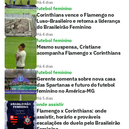
Há 4 dias
futebol feminino
Corinthians vence o Flamengo no
Luso-Brasileiro e retoma a liderança
do Brasileirão Feminino
Há 4 dias
futebol feminino
Mesmo suspensa, Cristiane
acompanha Flamengo x Corinthians
Há 4 dias
futebol feminino
Gerente comenta sobre nova casa
das Spartanas e futuro do futebol
feminino no América-MG
Há 5 dias
onde assistir
Flamengo x Corinthians: onde
assistir, horário e prováveis
escalações do duelo pelo Brasileirão
Feminino