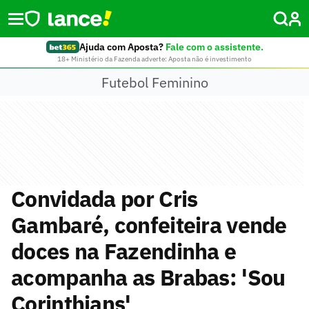
Ajuda com Aposta?
Fale com o assistente.
18+ Ministério da Fazenda adverte: Aposta não é investimento
Futebol Feminino
Convidada por Cris
Gambaré, confeiteira vende
doces na Fazendinha e
acompanha as Brabas: 'Sou
Corinthians'