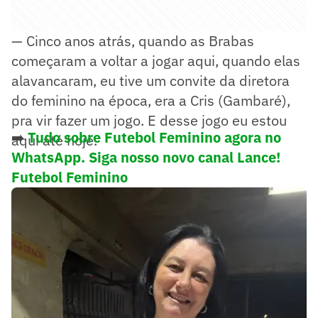
— Cinco anos atrás, quando as Brabas
começaram a voltar a jogar aqui, quando elas
alavancaram, eu tive um convite da diretora
do feminino na época, era a Cris (Gambaré),
pra vir fazer um jogo. E desse jogo eu estou
➡️
Tudo sobre Futebol Feminino agora no
aqui até hoje.
WhatsApp. Siga nosso novo canal Lance!
Futebol Feminino