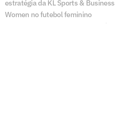
estratégia da KL Sports & Business
Women no futebol feminino
Carol Martins celebra gol em vitória do
Bahia e mira sequência no Brasileirão
Feminino
CBF altera a data dos jogos da Copa do
Brasil Feminina
Flamengo e Maricá negociam parceria
para impulsionar o futebol feminino
Paulistão F e Copinha F terão novos
nomes após FPF renovar com
patrocinador