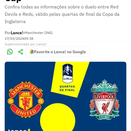
Confira todas as informações sobre o duelo entre Red
Devils e Reds, válido pelas quartas de final da Copa da
Inglaterra
Por
Lance!
•
Manchester (ING)
17/03/2024
09:38
Supervisionado
por
Lance!
Favorite o Lance! no Google