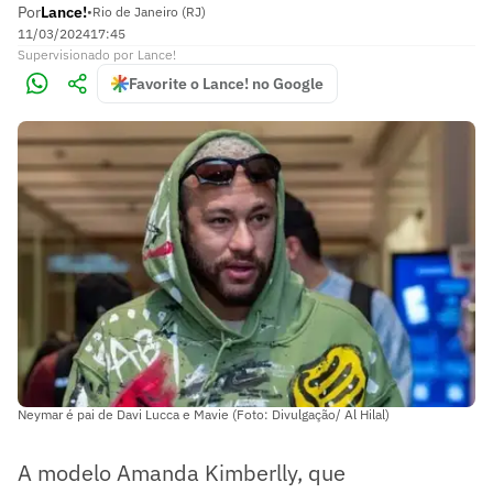
Por
Lance!
•
Rio de Janeiro (RJ)
11/03/2024
17:45
Supervisionado
por
Lance!
Favorite o Lance! no Google
Neymar é pai de Davi Lucca e Mavie (Foto: Divulgação/ Al Hilal)
A modelo Amanda Kimberlly, que