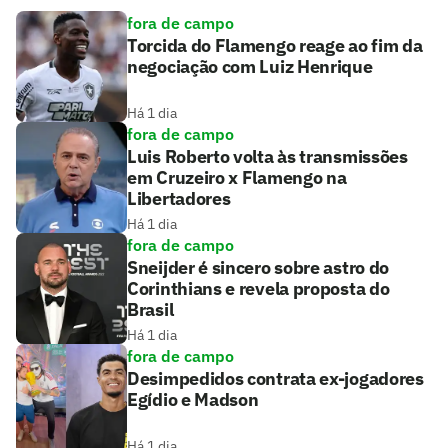
fora de campo
Torcida do Flamengo reage ao fim da
negociação com Luiz Henrique
Há 1 dia
fora de campo
Luis Roberto volta às transmissões
em Cruzeiro x Flamengo na
Libertadores
Há 1 dia
fora de campo
Sneijder é sincero sobre astro do
Corinthians e revela proposta do
Brasil
Há 1 dia
fora de campo
Desimpedidos contrata ex-jogadores
Egídio e Madson
Há 1 dia