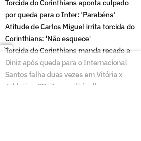
Torcida do Corinthians aponta culpado
por queda para o Inter: 'Parabéns'
Atitude de Carlos Miguel irrita torcida do
Corinthians: 'Não esquece'
Torcida do Corinthians manda recado a
Diniz após queda para o Internacional
Santos falha duas vezes em Vitória x
Athletico-PR: 'Inacreditável'
Matheus Cunha vira assunto em
Corinthians x Internacional
Corinthians x Internacional: decisão da
arbitragem irrita torcida