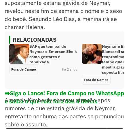
supostamente estaria gávida de Neymar,
revelou neste fim de semana o nome e o sexo
do bebê. Segundo Léo Dias, a menina irá se
chamar Helena.
RELACIONADAS
SAF que tem pai de
Neymar e Bru
Neymar e Emerson Sheik
Biancardi se
como gestores é
reaproximam
rebaixada
tempo que mo
mostra gravid
Fora de Campo
Há 2 anos
suposta filha 
Fora de Campo
➡️Siga o Lance! Fora de Campo no WhatsApp
Amanda Kimberlly chamou atenção após
e saiba o que rola fora das 4 linhas
rumores de que estaria grávida de Neymar,
entretanto nenhuma das partes se pronunciou
sobre o assunto.