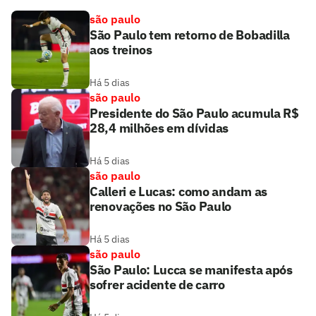
são paulo
São Paulo tem retorno de Bobadilla
aos treinos
Há 5 dias
são paulo
Presidente do São Paulo acumula R$
28,4 milhões em dívidas
Há 5 dias
são paulo
Calleri e Lucas: como andam as
renovações no São Paulo
Há 5 dias
são paulo
São Paulo: Lucca se manifesta após
sofrer acidente de carro