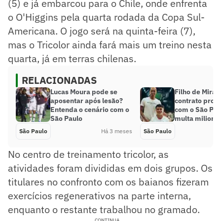
(5) e já embarcou para o Chile, onde enfrenta
o O'Higgins pela quarta rodada da Copa Sul-
Americana. O jogo será na quinta-feira (7),
mas o Tricolor ainda fará mais um treino nesta
quarta, já em terras chilenas.
RELACIONADAS
Lucas Moura pode se
Filho de Miran
aposentar após lesão?
contrato profi
Entenda o cenário com o
com o São Pau
São Paulo
multa milioná
São Paulo
Há 3 meses
São Paulo
No centro de treinamento tricolor, as
atividades foram divididas em dois grupos. Os
titulares no confronto com os baianos fizeram
exercícios regenerativos na parte interna,
enquanto o restante trabalhou no gramado.
CONTINUA