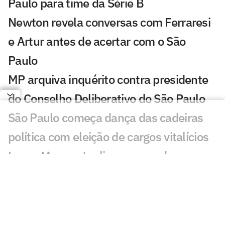
Paulo para time da Série B
Newton revela conversas com Ferraresi
e Artur antes de acertar com o São
Paulo
MP arquiva inquérito contra presidente
do Conselho Deliberativo do São Paulo
São Paulo começa dança das cadeiras
política com eleição de cargos vitalícios
Lucas Moura atualiza seu quadro
médico no São Paulo
Renovação de Calleri avança e São
Paulo vê permanência próxima