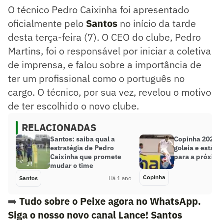
O técnico Pedro Caixinha foi apresentado
oficialmente pelo
Santos
no início da tarde
desta terça-feira (7). O CEO do clube, Pedro
Martins, foi o responsável por iniciar a coletiva
de imprensa, e falou sobre a importância de
ter um profissional como o português no
cargo. O técnico, por sua vez, revelou o motivo
de ter escolhido o novo clube.
RELACIONADAS
Santos: saiba qual a
Copinha 2025:
estratégia de Pedro
goleia e está 
Caixinha que promete
para a próxim
mudar o time
Copinha
Santos
Há 1 ano
➡️
Tudo sobre o Peixe agora no WhatsApp.
Siga o nosso novo canal Lance! Santos