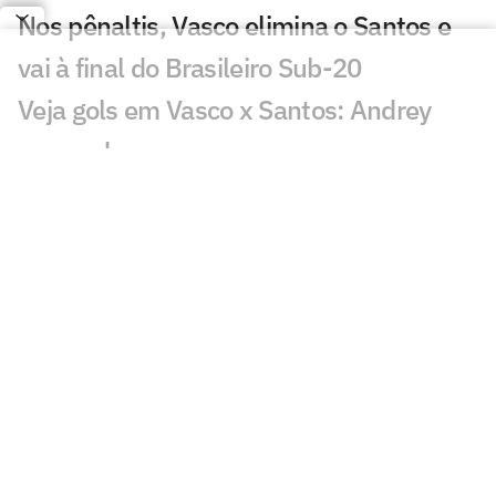
Nos pênaltis, Vasco elimina o Santos e
vai à final do Brasileiro Sub-20
Veja gols em Vasco x Santos: Andrey
marca duas vezes
Santos terá fan fest em dias de jogos na
Vila Belmiro
Neymar recebe homenagem do Santos
no Memorial das Conquistas
Busto em homenagem a Neymar na Vila
Belmiro repercute: 'Herói'
Santos visita o Vasco em busca da
classificação à final do Brasileiro Sub-20