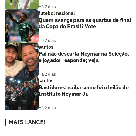
Há 2 dias
futebol nacional
Quem avança para as quartas de final
da Copa do Brasil? Vote
Há 2 dias
santos
Pai não descarta Neymar na Seleção,
e jogador responde; veja
Há 2 dias
santos
Bastidores: saiba como foi o leilão do
Instituto Neymar Jr.
Há 2 dias
MAIS LANCE!