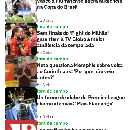
Vasco x Fluminense lidera audiência
na Copa do Brasil
Há 3 dias
fora de campo
Semifinais do 'Fight do Milhão'
garantem à TV Globo a maior
audiência da temporada
Há 3 dias
fora de campo
Neto questiona Memphis sobre volta
ao Corinthians: 'Por que não veio
antes?'
Há 3 dias
fora de campo
Uniforme de clube da Premier League
chama atenção: 'Mais Flamengo'
Há 3 dias
fora de campo
Jovem Pan fecha acordo para