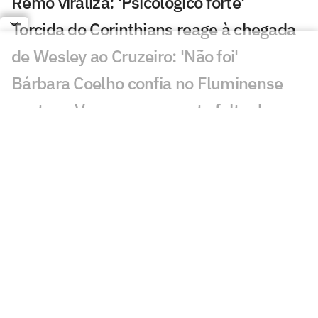
Remo viraliza: 'Psicológico forte'
Torcida do Corinthians reage à chegada
de Wesley ao Cruzeiro: 'Não foi'
Bárbara Coelho confia no Fluminense
contra o Vasco, mas aponta falta de
coragem
'Vagabundeando': Neymar provoca
presidente do Remo nas redes
Golaço de Deossa contra o Arsenal
choca torcida do Vasco; veja
Arsenal ou Real? Atitude de Vini Jr agita
torcedores: 'Vem aí'