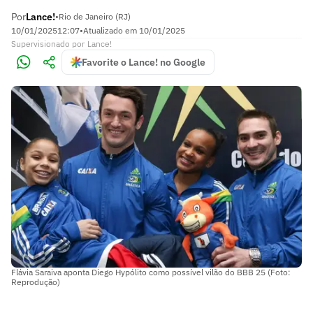
Por
Lance!
•
Rio de Janeiro (RJ)
10/01/2025
12:07
•
Atualizado em
10/01/2025
Supervisionado
por
Lance!
Favorite o Lance! no Google
Flávia Saraiva aponta Diego Hypólito como possível vilão do BBB 25 (Foto:
Reprodução)