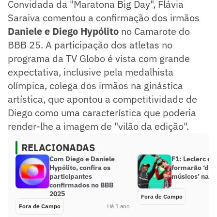
Convidada da "Maratona Big Day", Flávia
Saraiva comentou a confirmação dos irmãos
Daniele e Diego Hypólito
no Camarote do
BBB 25. A participação dos atletas no
programa da TV Globo é vista com grande
expectativa, inclusive pela medalhista
olímpica, colega dos irmãos na ginástica
artística, que apontou a competitividade de
Diego como uma característica que poderia
render-lhe a imagem de "vilão da edição".
RELACIONADAS
Com Diego e Daniele
F1: Leclerc e 
Hypólito, confira os
formarão ‘dup
participantes
músicos’ na Fe
confirmados no BBB
2025
Fora de Campo
Fora de Campo
Há 1 ano