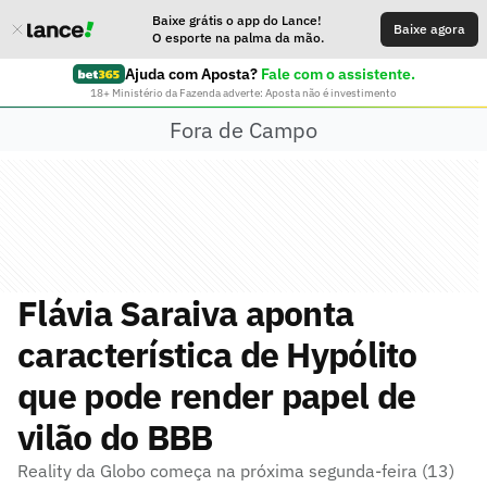
Baixe grátis o app do Lance!
Baixe agora
O esporte na palma da mão.
Ajuda com Aposta?
Fale com o assistente.
18+ Ministério da Fazenda adverte: Aposta não é investimento
Fora de Campo
Flávia Saraiva aponta
característica de Hypólito
que pode render papel de
vilão do BBB
Reality da Globo começa na próxima segunda-feira (13)