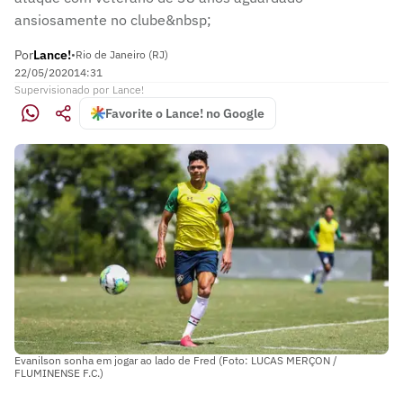
ansiosamente no clube&nbsp;
Por
Lance!
•
Rio de Janeiro (RJ)
22/05/2020
14:31
Supervisionado
por
Lance!
Favorite o Lance! no Google
Evanilson sonha em jogar ao lado de Fred (Foto: LUCAS MERÇON /
FLUMINENSE F.C.)