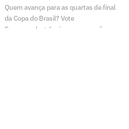
Quem avança para as quartas de final
da Copa do Brasil? Vote
Escassez de gols vira preocupação no
Fluminense de Zubeldía
Vasco x Fluminense lidera audiência na
Copa do Brasil
Fluminense x Vasco vai ter arbitragem
de Copa do Mundo
Análise tática do Guffo: os destaques da
ida das oitavas da Copa do Brasil
Números mostram como o Fluminense
utiliza menos a base com Zubeldía