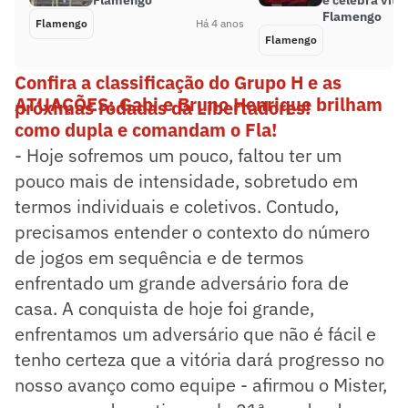
Flamengo
e celebra vitó
Flamengo
Flamengo
Há 4 anos
Flamengo
Confira a classificação do Grupo H e as
ATUAÇÕES: Gabi e Bruno Henrique brilham
próximas rodadas da Libertadores!
como dupla e comandam o Fla!
- Hoje sofremos um pouco, faltou ter um
pouco mais de intensidade, sobretudo em
termos individuais e coletivos. Contudo,
precisamos entender o contexto do número
de jogos em sequência e de termos
enfrentado um grande adversário fora de
casa. A conquista de hoje foi grande,
enfrentamos um adversário que não é fácil e
tenho certeza que a vitória dará progresso no
nosso avanço como equipe - afirmou o Mister,