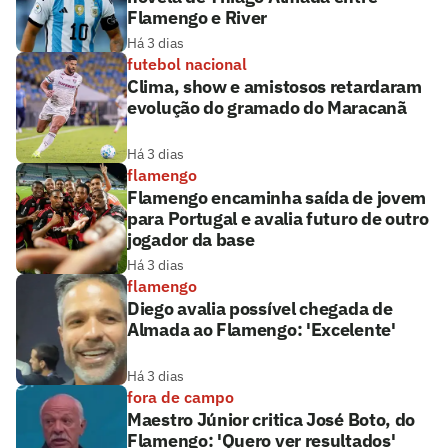
Flamengo e River
Há 3 dias
futebol nacional
Clima, show e amistosos retardaram
evolução do gramado do Maracanã
Há 3 dias
flamengo
Flamengo encaminha saída de jovem
para Portugal e avalia futuro de outro
jogador da base
Há 3 dias
flamengo
Diego avalia possível chegada de
Almada ao Flamengo: 'Excelente'
Há 3 dias
fora de campo
Maestro Júnior critica José Boto, do
Flamengo: 'Quero ver resultados'