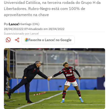
Universidad Católica, na terceira rodada do Grupo H da
Libertadores. Rubro-Negro está com 100% de
aproveitamento na chave
Por
Lance!
•
Santiago (CHL)
28/04/2022
22:07
•
Atualizado em
28/04/2022
Supervisionado
por
Lance!
Favorite o Lance! no Google