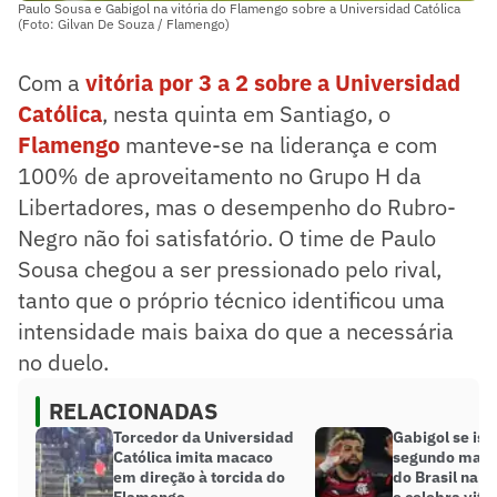
Paulo Sousa e Gabigol na vitória do Flamengo sobre a Universidad Católica
(Foto: Gilvan De Souza / Flamengo)
Com a
vitória por 3 a 2 sobre a Universidad
Católica
, nesta quinta em Santiago, o
Flamengo
manteve-se na liderança e com
100% de aproveitamento no Grupo H da
Libertadores, mas o desempenho do Rubro-
Negro não foi satisfatório. O time de Paulo
Sousa chegou a ser pressionado pelo rival,
tanto que o próprio técnico identificou uma
intensidade mais baixa do que a necessária
no duelo.
RELACIONADAS
Torcedor da Universidad
Gabigol se is
Católica imita macaco
segundo maior
em direção à torcida do
do Brasil na L