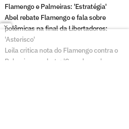
Flamengo e Palmeiras: 'Estratégia'
Abel rebate Flamengo e fala sobre
polêmicas na final da Libertadores:
'Asterisco'
Leila critica nota do Flamengo contra o
Palmeiras e rebate: 'Cara de pau'
Fala de Leila Pereira, do Palmeiras,
sobre o Flamengo viraliza: 'Piada'
Alvo do Flamengo, Almada já disse
preferir Boca ao River em entrevista
Balanço do Flamengo revela déficit e
maior investimento da história