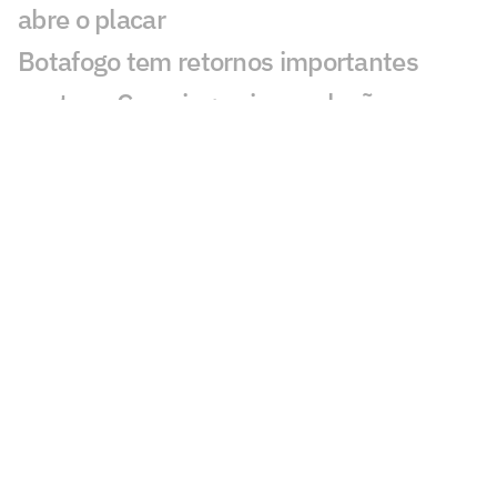
abre o placar
Botafogo tem retornos importantes
contra o Cruzeiro; veja escalação
Botafogo reencontra Artur Jorge, e
Franclim enfrenta o amigo pela primeira
vez
Cruzeiro 1 x 3 Botafogo no Brasileirão
2012; virada com dois de Seedorf
Botafogo anuncia Danilo Pereira como
sexto reforço da janela
Davide Ancelotti revela por que pediu
demissão do Botafogo: 'Nem presidente