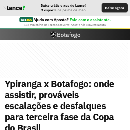
Baixe grátis o app do Lance!
Baixe agora
O esporte na palma da mão.
Ajuda com Aposta?
Fale com o assistente.
18+ Ministério da Fazenda adverte: Aposta não é investimento
Botafogo
Ypiranga x Botafogo: onde
assistir, prováveis
escalações e desfalques
para terceira fase da Copa
do Brasil