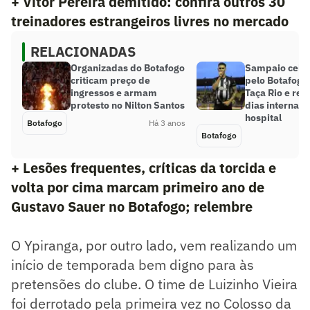
+ Vítor Pereira demitido: confira outros 30
treinadores estrangeiros livres no mercado
RELACIONADAS
Organizadas do Botafogo
Sampaio celeb
criticam preço de
pelo Botafogo 
ingressos e armam
Taça Rio e re
protesto no Nilton Santos
dias internado
hospital
Botafogo
Há 3 anos
Botafogo
+ Lesões frequentes, críticas da torcida e
volta por cima marcam primeiro ano de
Gustavo Sauer no Botafogo; relembre
O Ypiranga, por outro lado, vem realizando um
início de temporada bem digno para às
pretensões do clube. O time de Luizinho Vieira
foi derrotado pela primeira vez no Colosso da